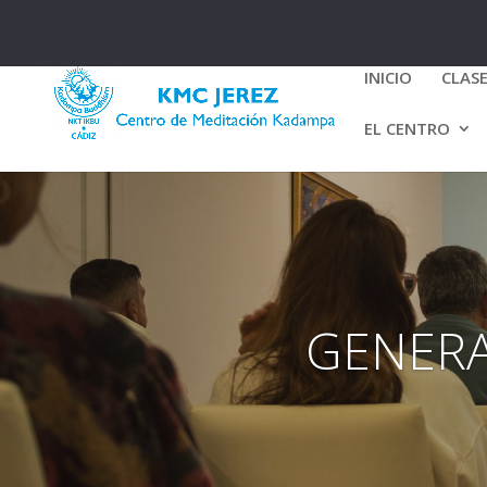
Whatsapp 604 970 673
info@meditaencadiz.or
INICIO
CLAS
EL CENTRO
GENERA