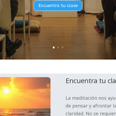
Encuentra tu clase
Encuentra tu cl
La meditación nos ay
de pensar y afrontar l
claridad. No se requie