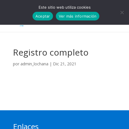
Whatsapp 604 970 673
info@meditaencadiz.org
Este sitio web utiliza cookies
Aceptar
Ver más información
Registro completo
por
admin_lochana
|
Dic 21, 2021
Enlaces